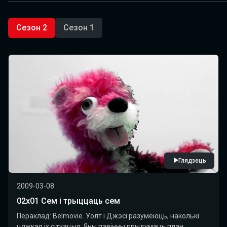
Сезон 2
Сезон 1
Глядзець
2009-03-08
02x01 Сем і трыццаць сем
Пераклад: Belmovie. Уолт і Джэсі разумеюць, наколькі
цяжкая іх сітуацыя. Яны павінны прыдумаць план