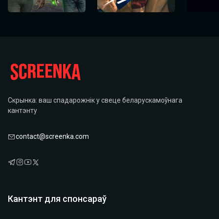
Скрынка: ваш спадарожнік у свеце беларускамоўнага
кантэнту
contact@screenka.com
Кантэнт для спонсараў