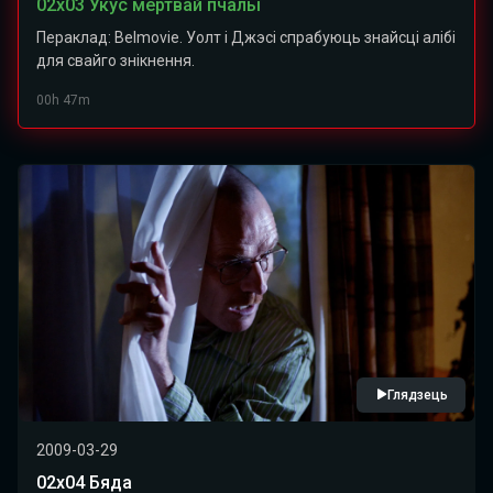
02x03 Укус мёртвай пчалы
Пераклад: Belmovie. Уолт і Джэсі спрабуюць знайсці алібі
для свайго знікнення.
00h 47m
Глядзець
2009-03-29
02x04 Бяда