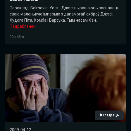
Пераклад: Belmovie. Уолт і Джэсі вырашаюць заснаваць
сваю маленькую імперыю з дапамогай сяброў Джэсі:
Худога Піта, Комба і Барсука. Тым часам Хэн...
Падрабязней
00h 48m
Глядзець
2009-04-12