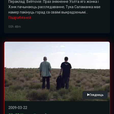
Пераклад: Belmovie. Праз знікненне Уолта яго жонка і
Хэнк пачынаюць расследаванне; Тука Саламанка мае
намер пакінуць горад са сваімі выкрадзенымі...
Падрабязней
00h 48m
Глядзець
2009-03-22