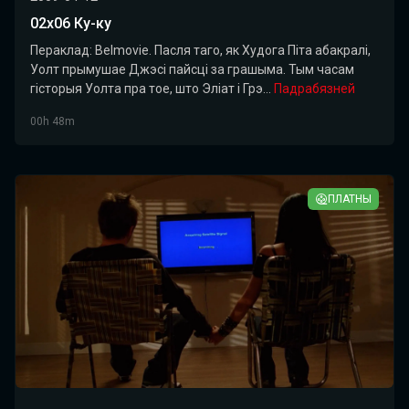
02x06 Ку-ку
Пераклад: Belmovie. Пасля таго, як Худога Піта абакралі,
Уолт прымушае Джэсі пайсці за грашыма. Тым часам
гісторыя Уолта пра тое, што Эліат і Грэ...
Падрабязней
00h 48m
ПЛАТНЫ