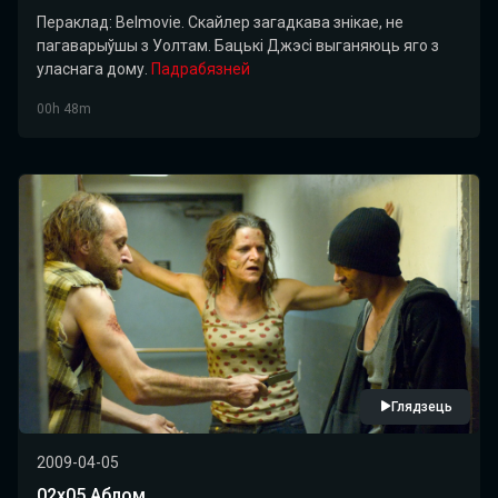
Пераклад: Belmovie. Скайлер загадкава знікае, не
пагаварыўшы з Уолтам. Бацькі Джэсі выганяюць яго з
уласнага дому.
Падрабязней
00h 48m
Глядзець
2009-04-05
02x05 Аблом