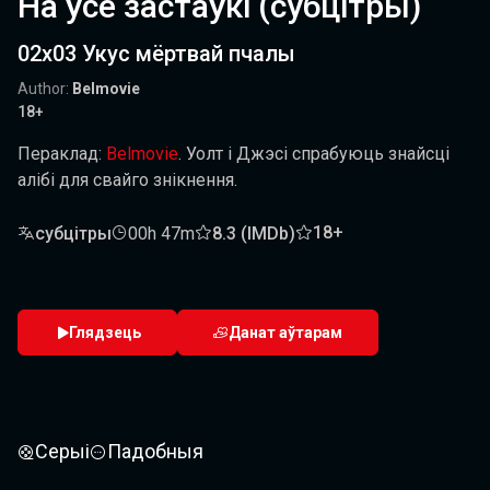
На ўсе застаўкі (субцітры)
02x03 Укус мёртвай пчалы
Author:
Belmovie
18+
Пераклад:
Belmovie
. Уолт і Джэсі спрабуюць знайсці
алібі для свайго знікнення.
18+
субцітры
00h 47m
8.3 (IMDb)
Глядзець
Данат аўтарам
Серыі
Падобныя