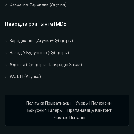
Сакрэтны Ўзровень (агучка)
Паводле рэйтынга IMDB
Зараджэнне (агучка+субцітры)
Назад У Будучыню (субцітры)
Адысея (субцітры, Папярэдні Заказ)
УАЛЛ-І (агучка)
Палітыка Прыватнасці
Умовы І Палажэнні
Бонусныя Талеры
Прапанаваць Кантэнт
Частыя Пытанні