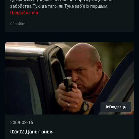
забойства Тукі да таго, як Тука заб'е іх першым.
Падрабязней
00h 48m
Глядзець
2009-03-15
02x02 Дапытаныя