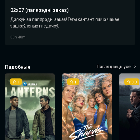
-
02х07 (папярэдні заказ)
Дзякуй за папярэдні заказ! Гэты кантэнт яшчэ чакае
зацікаўленых гледачоў.
00h 48m
Падобныя
Паглядзець усё
1
1
8.3