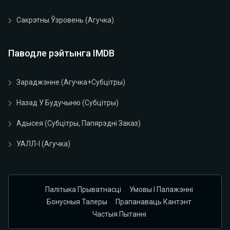
Сакрэтны Ўзровень (агучка)
Паводле рэйтынга IMDB
Зараджэнне (агучка+субцітры)
Назад У Будучыню (субцітры)
Адысея (субцітры, Папярэдні Заказ)
УАЛЛ-І (агучка)
Палітыка Прыватнасці
Умовы І Палажэнні
Бонусныя Талеры
Прапанаваць Кантэнт
Частыя Пытанні