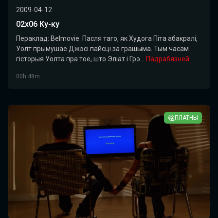
2009-04-12
02x06 Ку-ку
Пераклад: Belmovie. Пасля таго, як Худога Піта абакралі,
Уолт прымушае Джэсі пайсці за грашыма. Тым часам
гісторыя Уолта пра тое, што Эліат і Грэ...
Падрабязней
00h 48m
ПЛАТНЫ