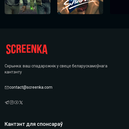
Скрынка: ваш спадарожнік у свеце беларускамоўнага
кантэнту
contact@screenka.com
Кантэнт для спонсараў