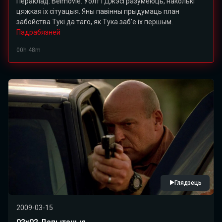
Пераклад: Belmovie. Уолт і Джэсі разумеюць, наколькі
цяжкая іх сітуацыя. Яны павінны прыдумаць план
забойства Тукі да таго, як Тука заб'е іх першым.
Падрабязней
00h 48m
Глядзець
2009-03-15