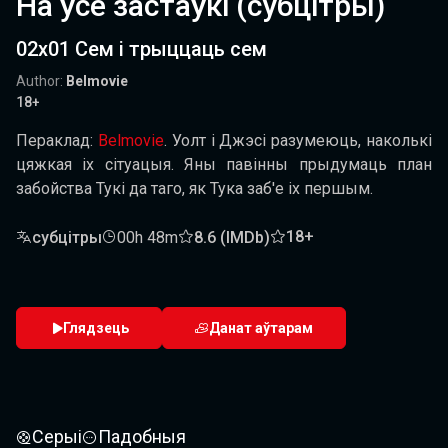
На ўсе застаўкі (субцітры)
02x01 Сем і трыццаць сем
Author:
Belmovie
18+
Пераклад:
Belmovie
. Уолт і Джэсі разумеюць, наколькі
цяжкая іх сітуацыя. Яны павінны прыдумаць план
забойства Тукі да таго, як Тука заб'е іх першым.
18+
субцітры
00h 48m
8.6 (IMDb)
Глядзець
Данат аўтарам
Серыі
Падобныя