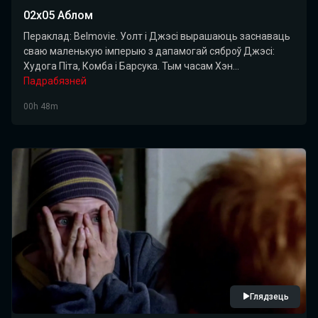
02x05 Аблом
Пераклад: Belmovie. Уолт і Джэсі вырашаюць заснаваць
сваю маленькую імперыю з дапамогай сяброў Джэсі:
Худога Піта, Комба і Барсука. Тым часам Хэн...
Падрабязней
00h 48m
Глядзець