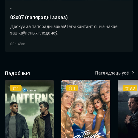
-
02х07 (папярэдні заказ)
Дзякуй за папярэдні заказ! Гэты кантэнт яшчэ чакае
зацікаўленых гледачоў.
00h 48m
Падобныя
Паглядзець усё
1
1
8.3