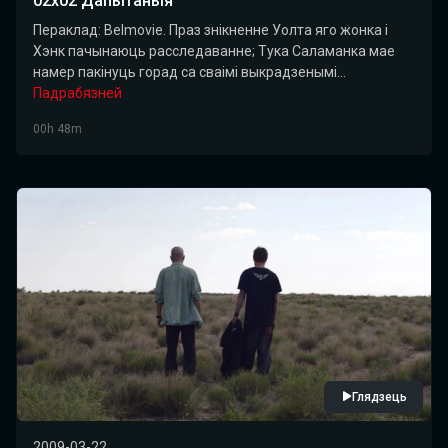
02x02 Дапытаныя
Пераклад: Belmovie. Праз знікненне Уолта яго жонка і
Хэнк пачынаюць расследаванне; Тука Саламанка мае
намер пакінуць горад са сваімі выкрадзенымі...
Падрабязней
00h 48m
Глядзець
2009-03-22