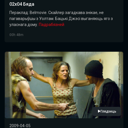
02x04 Бяда
Пераклад: Belmovie. Скайлер загадкава знікае, не
пагаварыўшы з Уолтам. Бацькі Джэсі выганяюць яго з
уласнага дому.
Падрабязней
00h 48m
Глядзець
2009-04-05