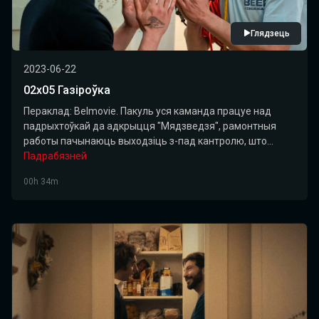
Глядзець
2023-06-22
02х05 Газіроўка
Пераклад: Belmovie. Пакуль уся каманда працуе над
падрыхтоўкай да адкрыцця "Мядзведзя", рамонтныя
работы пачынаюць выходзіць з-пад кантролю, што...
Падрабязней
00h 34m