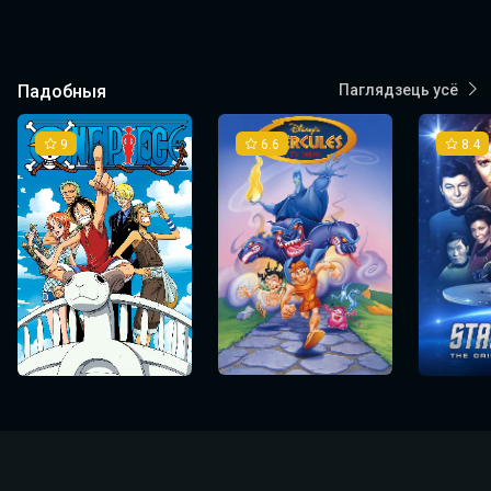
Падобныя
Паглядзець усё
9
6.6
8.4