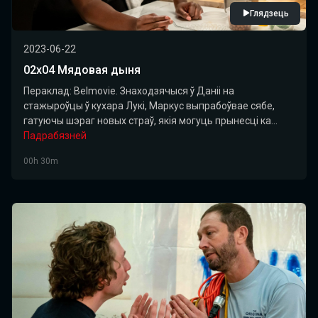
Глядзець
2023-06-22
02х04 Мядовая дыня
Пераклад: Belmovie. Знаходзячыся ў Даніі на
стажыроўцы ў кухара Лукі, Маркус выпрабоўвае сябе,
гатуючы шэраг новых страў, якія могуць прынесці ка...
Падрабязней
00h 30m