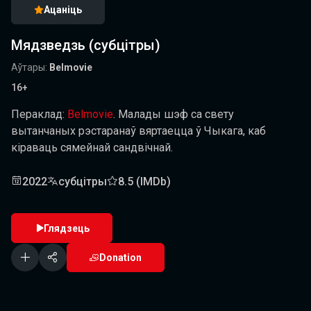
Ацаніць
Мядзведзь (субцітры)
Аўтары:
Belmovie
16+
Пераклад:
Belmovie
.
Малады шэф са свету
вытанчаных рэстаранаў вяртаецца ў Чыкага, каб
кіраваць сямейнай сандвічнай.
2022
субцітры
8.5 (IMDb)
Глядзець
Donation