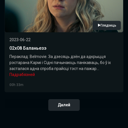
Глядзець
2023-06-22
02х08 Баланьезэ
Пераклад: Belmovie. За дзесяць дзён да адкрыцця
рэстарана Кармі і Сідні пачынаюць панікаваць, бо ў іх
засталася адна спроба прайсці тэст на пажар...
Падрабязней
00h 33m
Далей