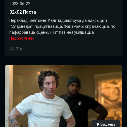
2023-06-22
02x02 Паста
Пераклад: Belmovie. Калі падрыхтоўка да адкрыцця
"Мядзведзя" працягваецца, Фак і Рычы спрачаюцца, як
пафарбаваць сцены, і Нэт павінна ўмяшацца.
Падрабязней
00h 31m
Глядзець