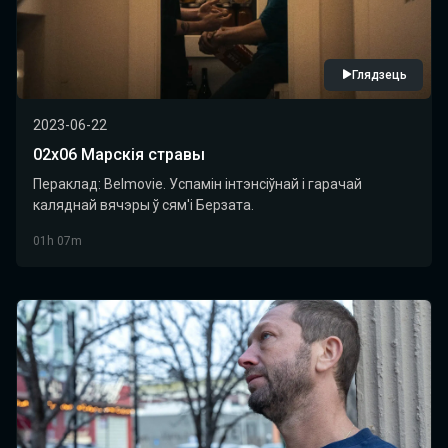
Глядзець
2023-06-22
02х06 Марскія стравы
Пераклад: Belmovie. Успамін інтэнсіўнай і гарачай
каляднай вячэры ў сям'і Берзата.
01h 07m