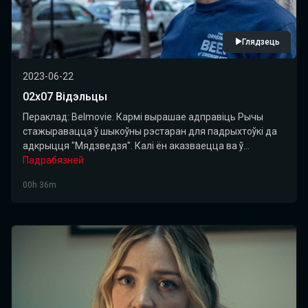
Глядзець
2023-06-22
02х07 Відэльцы
Пераклад: Belmovie. Кармі вырашае адправіць Рычы
стажыравацца ў шыкоўны рэстаран для падрыхтоўкі да
адкрыцця "Мядзведзя". Калі ён аказваецца ва ў...
Падрабязней
00h 36m