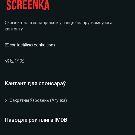
Скрынка: ваш спадарожнік у свеце беларускамоўнага
кантэнту
contact@screenka.com
Кантэнт для спонсараў
Сакрэтны Ўзровень (агучка)
Паводле рэйтынга IMDB