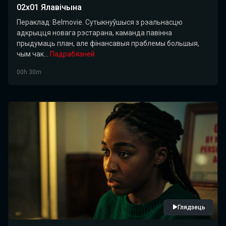
02x01 Ялавічына
Пераклад: Belmovie. Сутыкнуўшыся з рэальнасцю
адкрыцця новага рэстарана, каманда павінна
прыдумаць план, але фінансавыя праблемы большыя,
чым чак...
Падрабязней
00h 30m
Глядзець