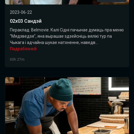
2023-06-22
02x03 Сандэй
Пераклад: Belmovie. Калі Сідні пачынае думаць пра меню
"Мядзведзя", яна вырашае здзейсніць вялікі тур па
Чыкага і адчайна шукае натхненне, наведв...
Падрабязней
00h 27m