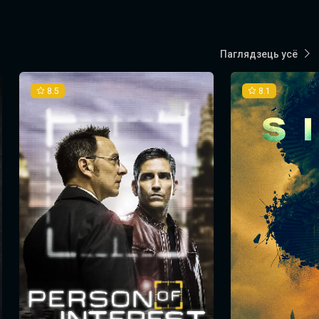
Паглядзець усё
8.5
8.1