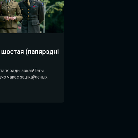
 шостая (папярэдні
папярэдні заказ! Гэты
шчэ чакае зацікаўленых