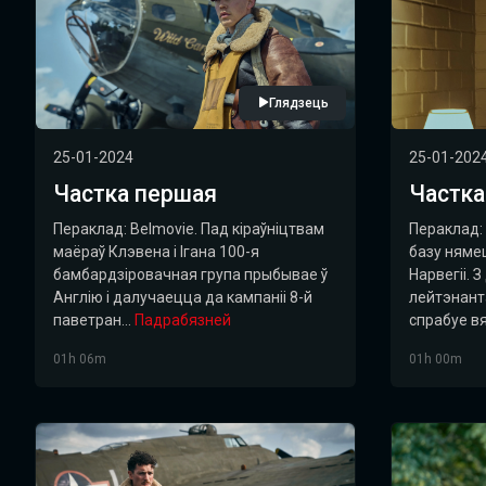
Глядзець
25-01-2024
25-01-202
Частка першая
Частка
Пераклад: Belmovie. Пад кіраўніцтвам
Пераклад: 
маёраў Клэвена і Ігана 100-я
базу няме
бамбардзіровачная група прыбывае ў
Нарвегіі. 
Англію і далучаецца да кампаніі 8-й
лейтэнант
паветран...
Падрабязней
спрабуе вя
01h 06m
01h 00m