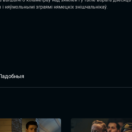
ы і няўмольнымі зграямі нямецкіх знішчальнікаў.
Падобныя