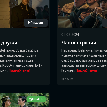
Глядзець
4
01-02-2024
 другая
Частка трэцяя
Belmovie. Сотка бамбіць
Пераклад: Belmovie. Група ў
цкіх падводных лодак у
ў сваёй найбуйнейшай місіі -
З дапамогай навігацыі
бамбардзіроўцы жыццёва 
а Кросбі пашкоджаны Б-17
заводаў па вытворчасці сам
рну...
Падрабязней
Германіі.
Падрабязней
00h 53m
ПЛАТНЫ