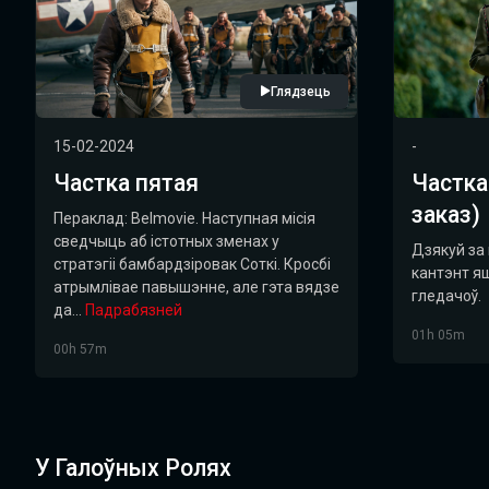
Глядзець
15-02-2024
-
Частка пятая
Частка
заказ)
Пераклад: Belmovie. Наступная місія
сведчыць аб істотных зменах у
Дзякуй за 
стратэгіі бамбардзіровак Соткі. Кросбі
кантэнт я
атрымлівае павышэнне, але гэта вядзе
гледачоў.
да...
Падрабязней
01h 05m
00h 57m
У Галоўных Ролях