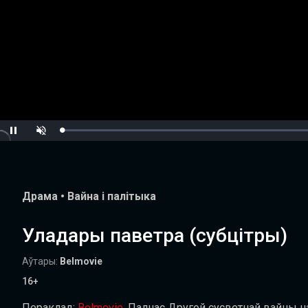
Loaded
:
Pause
Unmute
0.00%
Драма
•
Вайна і палітыка
Уладары паветра (субцітры)
Аўтары:
Belmovie
16+
Пераклад:
Belmovie
.
Падчас Другой сусветнай вайны на