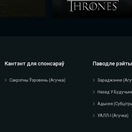
Кантэнт для спонсараў
Паводле рэйты
Сакрэтны Ўзровень (агучка)
Зараджэнне (агу
Назад У Будучын
Адысея (субцітры
УАЛЛ-І (агучка)