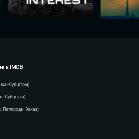
нга IMDB
чка+субцітры)
ю (субцітры)
, Папярэдні Заказ)