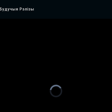
Будучыя Рэлізы
Video
Player
is
loading.