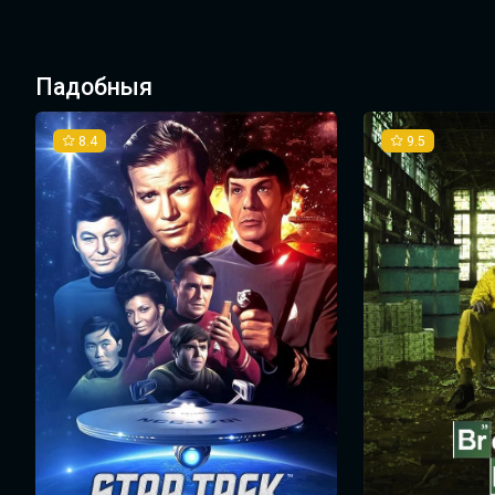
Падобныя
8.4
9.5