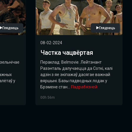
Глядзець
Глядзець
08-02-2024
Частка чацвёртая
дзельнічае
Пераклад: Belmovie. Лейтэнант
Разэнталь далучаецца да Соткі, калі
важных
адзін з яе экіпажаў дасягае важнай
алётаў у
вяршыні. Базы падводных лодак у
Брэмене стан...
Падрабязней
00h 56m