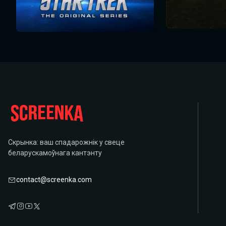
Скрынка: ваш спадарожнік у свеце
беларускамоўнага кантэнту
contact@screenka.com