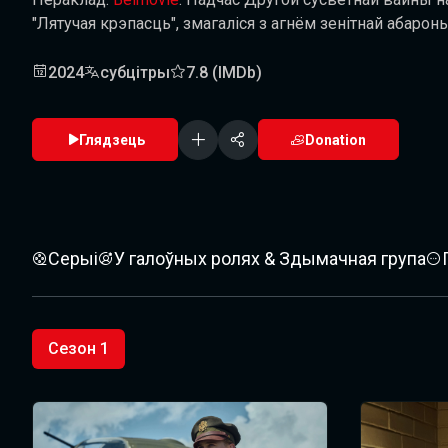
"Лятучая крэпасць", змагаліся з агнём зенітнай абарон
2024
субцітры
7.8 (IMDb)
Глядзець
Donation
Серыі
У галоўных ролях & Здымачная група
Сезон 1