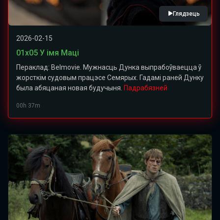
Глядзець
2026-02-15
01х05 У імя Маці
Пераклад: Belmovie. Мужнасць Дунка выпрабоўваецца ў
жорсткім судовым працэсе Семярых. Гадамі раней Дунку
была абяцаная новая будучыня.
Падрабязней
00h 37m