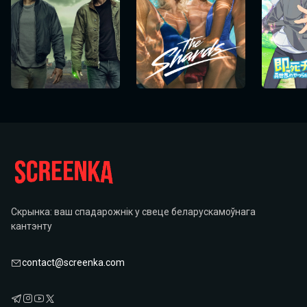
Скрынка: ваш спадарожнік у свеце беларускамоўнага
кантэнту
contact@screenka.com