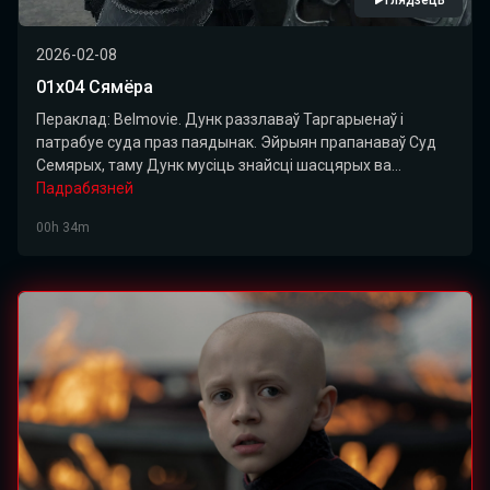
Глядзець
2026-02-08
01х04 Сямёра
Пераклад: Belmovie. Дунк раззлаваў Таргарыенаў і
патрабуе суда праз паядынак. Эйрыян прапанаваў Суд
Семярых, таму Дунк мусіць знайсці шасцярых ва...
Падрабязней
00h 34m