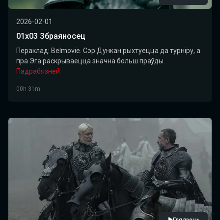
2026-02-01
01х03 Збраяносец
Пераклад: Belmovie. Сэр Дункан рыхтуецца да турніру, а
пра Эга раскрываецца значна больш праўды.
Падрабязней
00h 31m