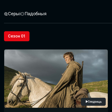
Серыі
Падобныя
Сезон 01
Глядзець