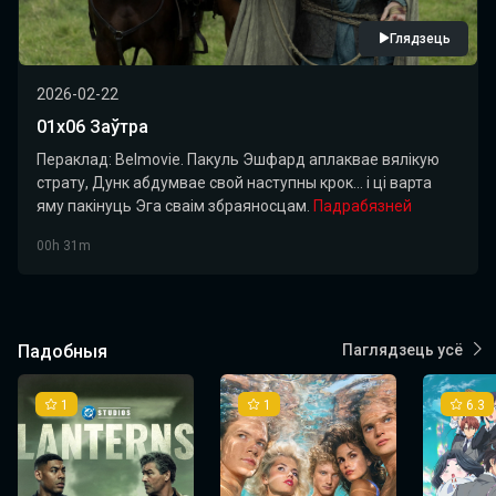
Глядзець
2026-02-22
01х06 Заўтра
Пераклад: Belmovie. Пакуль Эшфард аплаквае вялікую
страту, Дунк абдумвае свой наступны крок... і ці варта
яму пакінуць Эга сваім збраяносцам.
Падрабязней
00h 31m
Падобныя
Паглядзець усё
1
1
6.3