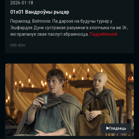
2026-01-18
01х01 Вандроўны рыцар
Пераклад: Belmovie. Па дарозе на будучы турнір у
Эшфардзе Дунк сустракае разумнага хлопчыка па імі Эг,
які прапануе свае паслугі збраяносца.
Падрабязней
00h 42m
Глядзець