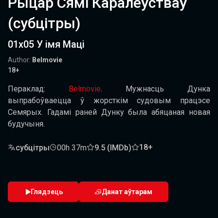
Рыцар Сямі Каралеўстваў
(субцітры)
01х05 У імя Маці
Author:
Belmovie
18+
Пераклад:
Belmovie
.
Мужнасць Дунка
выпрабоўваецца ў жорсткім судовым працэсе
Семярых. Гадамі раней Дунку была абяцаная новая
будучыня.
18+
субцітры
00h 37m
9.5 (IMDb)
Глядзець
Данат аўтарам