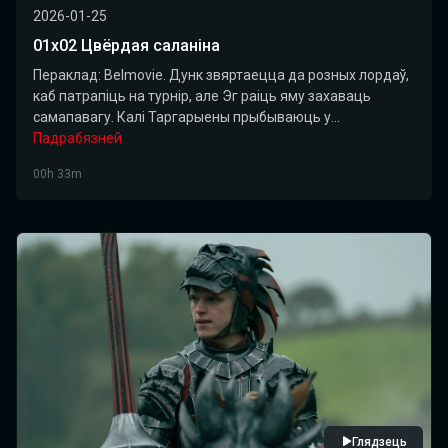
2026-01-25
01х02 Цвёрдая саланіна
Пераклад: Belmovie. Дунк звяртаецца да розных лордаў,
каб патрапіць на турнір, але Эг раіць яму захаваць
самапавагу. Калі Таргарыены прыбываюць у...
Падрабязней
00h 33m
Глядзець