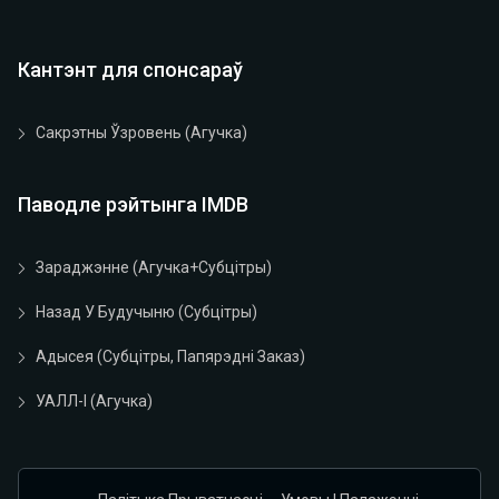
Кантэнт для спонсараў
Сакрэтны Ўзровень (агучка)
Паводле рэйтынга IMDB
Зараджэнне (агучка+субцітры)
Назад У Будучыню (субцітры)
Адысея (субцітры, Папярэдні Заказ)
УАЛЛ-І (агучка)