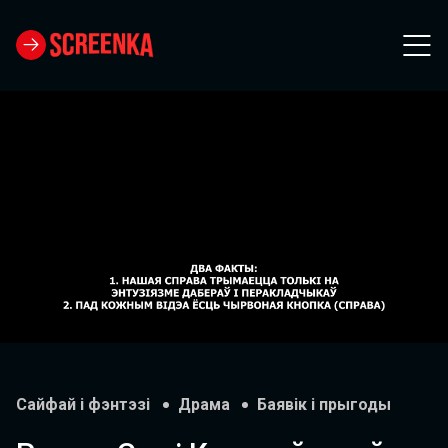
Loaded
:
Unmute
78.06%
Сайфай і фэнтэзі
Драма
Баявік і прыгоды