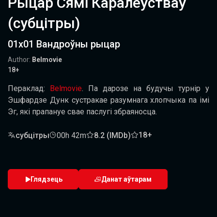
Рыцар Сямі Каралеўстваў
(субцітры)
01х01 Вандроўны рыцар
Author:
Belmovie
18+
Пераклад:
Belmovie
. Па дарозе на будучы турнір у
Эшфардзе Дунк сустракае разумнага хлопчыка па імі
Эг, які прапануе свае паслугі збраяносца.
18+
субцітры
00h 42m
8.2 (IMDb)
Глядзець
Данат аўтарам