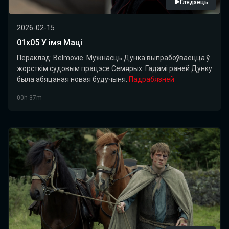
Глядзець
2026-02-15
01х05 У імя Маці
Пераклад: Belmovie. Мужнасць Дунка выпрабоўваецца ў
жорсткім судовым працэсе Семярых. Гадамі раней Дунку
была абяцаная новая будучыня.
Падрабязней
00h 37m