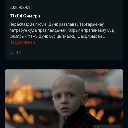
2026-02-08
01х04 Сямёра
Пераклад: Belmovie. Дунк раззлаваў Таргарыенаў і
патрабуе суда праз паядынак. Эйрыян прапанаваў Суд
Семярых, таму Дунк мусіць знайсці шасцярых ва...
Падрабязней
00h 34m