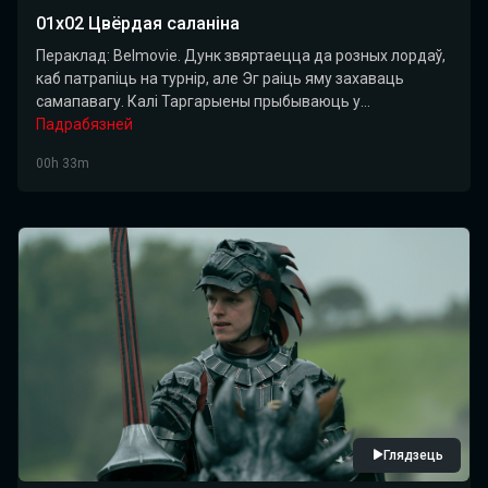
01х02 Цвёрдая саланіна
Пераклад: Belmovie. Дунк звяртаецца да розных лордаў,
каб патрапіць на турнір, але Эг раіць яму захаваць
самапавагу. Калі Таргарыены прыбываюць у...
Падрабязней
00h 33m
Глядзець