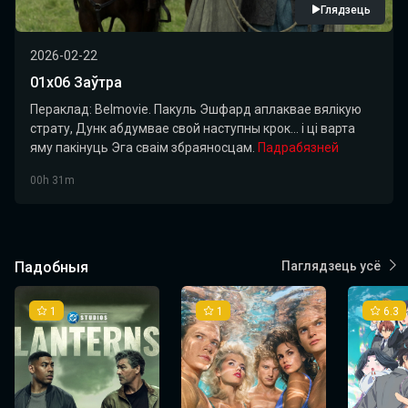
Глядзець
2026-02-22
01х06 Заўтра
Пераклад: Belmovie. Пакуль Эшфард аплаквае вялікую
страту, Дунк абдумвае свой наступны крок... і ці варта
яму пакінуць Эга сваім збраяносцам.
Падрабязней
00h 31m
Падобныя
Паглядзець усё
1
1
6.3