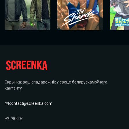
Скрынка: ваш спадарожнік у свеце беларускамоўнага
кантэнту
contact@screenka.com