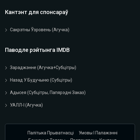
Кантэнт для спонсараў
Сакрэтны Ўзровень (агучка)
Паводле рэйтынга IMDB
Зараджэнне (агучка+субцітры)
Назад У Будучыню (субцітры)
Адысея (субцітры, Папярэдні Заказ)
УАЛЛ-І (агучка)
Палітыка Прыватнасці
Умовы І Палажэнні