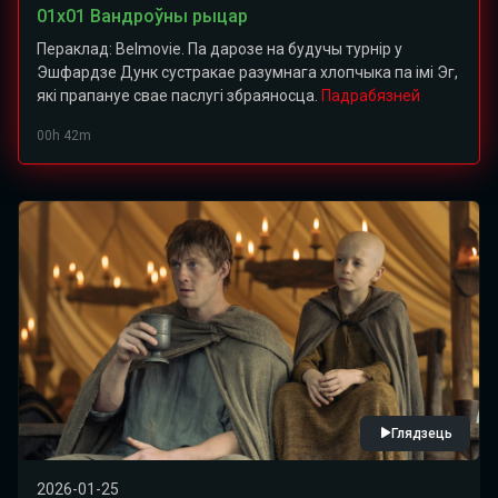
01х01 Вандроўны рыцар
Пераклад: Belmovie. Па дарозе на будучы турнір у
Эшфардзе Дунк сустракае разумнага хлопчыка па імі Эг,
які прапануе свае паслугі збраяносца.
Падрабязней
00h 42m
Глядзець
2026-01-25