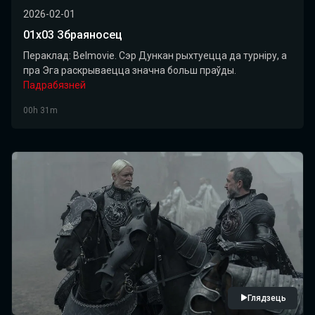
2026-02-01
01х03 Збраяносец
Пераклад: Belmovie. Сэр Дункан рыхтуецца да турніру, а
пра Эга раскрываецца значна больш праўды.
Падрабязней
00h 31m
Глядзець