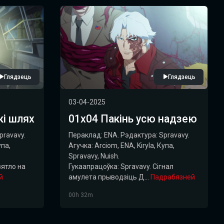
Глядзець
Глядзець
03-04-2025
кі шлях
01х04 Пакінь усю надзею
pravavy.
Пераклад: ENA. Рэдактура: Spravavy.
упа,
Агучка: Arciom, ENA, Kiryla, Купа,
Spravavy, Nuish.
вятло на
Гукаапрацоўка: Spravavy. Сігнал
й
амулета прыводзіць Д...
Падрабязней
00h 32m