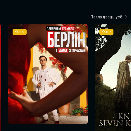
Паглядзець усё
6.9
8.7