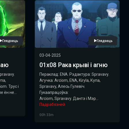
Глядзець
Глядзець
03-04-2025
раю
01х08 Рака крыві і агню
pravavy.
Пераклад: ENA. Рэдактура: Spravavy.
упа,
Агучка: Arciom, ENA, Kiryla, Купа,
om. Трус і
Spravavy, Алесь Гулевіч.
 ён не...
Гукаапрацоўка:
Arciom, Spravavy. Дантэ і Мэр...
Падрабязней
00h 33m