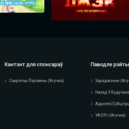
Кантэнт для спонсараў
Паводле рэйты
Сакрэтны Ўзровень (агучка)
Зараджэнне (агу
Назад У Будучын
Адысея (субцітры
УАЛЛ-І (агучка)