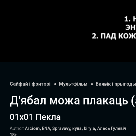
Unmute
Сайфай і фэнтэзі
Мультфільм
Баявік і прыгод
Д'ябал можа плакаць (
01х01 Пекла
Author:
Arciom, ENA, Spravavy, купа, kiryla, Алесь Гулевіч
18+