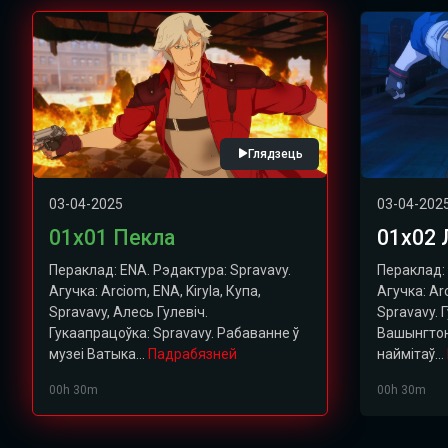
Глядзець
03-04-2025
03-04-202
01х01 Пекла
01х02 
Пераклад: ENA. Рэдактура: Spravavy.
Пераклад: 
Агучка: Arciom, ENA, Kiryla, Купа,
Агучка: Arc
Spravavy, Алесь Гулевіч.
Spravavy. 
Гукаапрацоўка: Spravavy. Рабаванне ў
Вашынгтон
музеі Ватыка...
Падрабязней
наймітаў...
00h 30m
00h 30m