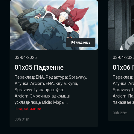
Глядзець
03-04-2025
03-04-202
01х05 Падзенне
01х06 
Пераклад: ENA. Рэдактура: Spravavy.
Пераклад: 
Агучка: Arciom, ENA, Kiryla, Купа,
Агучка: Arc
Spravavy. Гукаапрацоўка:
Spravavy. 
Arciom. Змрочныя адкрыцці
Arciom. П
ўскладняюць місію Мэры....
паказвае з
Падрабязней
00h 22m
00h 31m