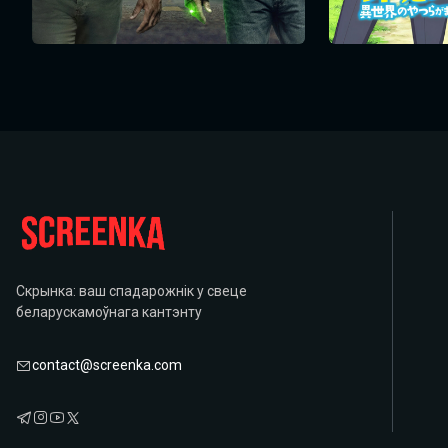
Скрынка: ваш спадарожнік у свеце
беларускамоўнага кантэнту
contact@screenka.com