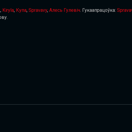
A
,
Kiryla
,
Купа
,
Spravavy
,
Алесь Гулевіч
. Гукаапрацоўка:
Sprava
ову.