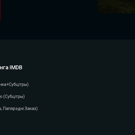
нга IMDB
чка+субцітры)
ю (субцітры)
, Папярэдні Заказ)