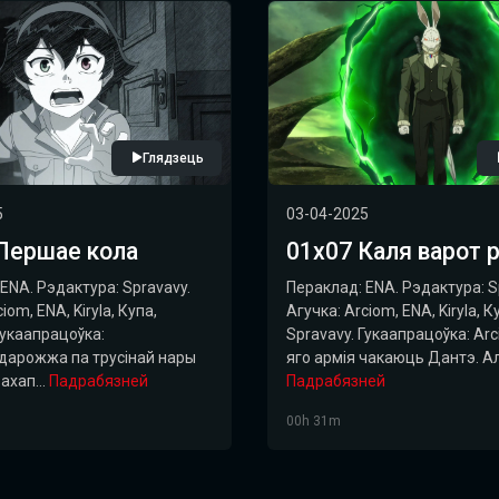
Глядзець
5
03-04-2025
Першае кола
01х07 Каля варот 
ENA. Рэдактура: Spravavy.
Пераклад: ENA. Рэдактура: S
iom, ENA, Kiryla, Купа,
Агучка: Arciom, ENA, Kiryla, К
Гукаапрацоўка:
Spravavy. Гукаапрацоўка: Arci
адарожжа па трусінай нары
яго армія чакаюць Дантэ. Але
ахап...
Падрабязней
Падрабязней
00h 31m