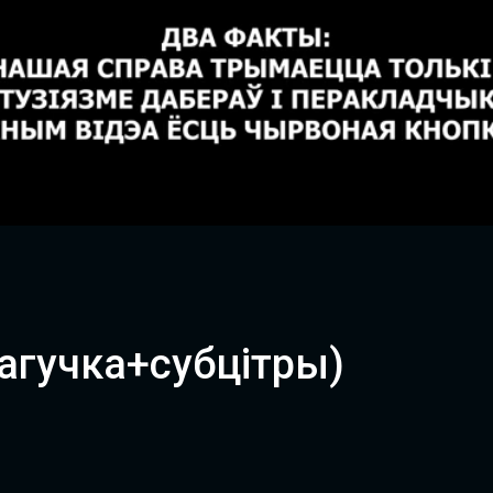
Loaded
:
100.00%
ы
агучка+субцітры)