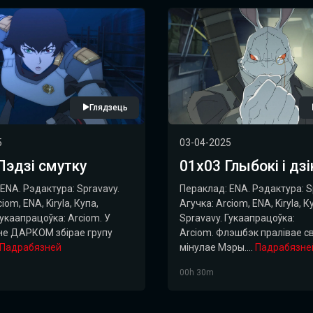
Глядзець
5
03-04-2025
Лэдзі смутку
01х03 Глыбокі і дзі
ENA. Рэдактура: Spravavy.
Пераклад: ENA. Рэдактура: S
iom, ENA, Kiryla, Купа,
Агучка: Arciom, ENA, Kiryla, К
Гукаапрацоўка: Arciom. У
Spravavy. Гукаапрацоўка:
е ДАРКОМ збірае групу
Arciom. Флэшбэк пралівае с
Падрабязней
мінулае Мэры....
Падрабязне
00h 30m