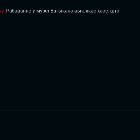
vy
. Рабаванне ў музеі Ватыкана выклікае хаос, што