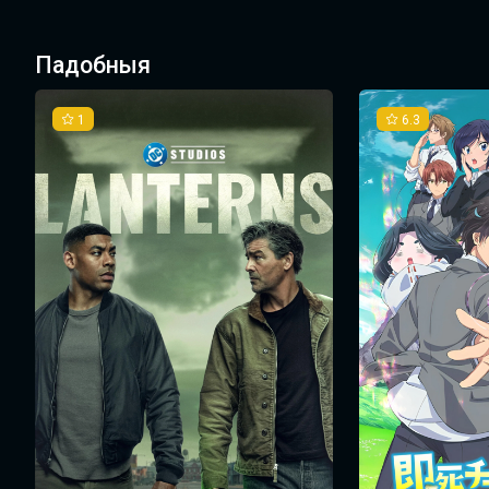
Падобныя
1
6.3