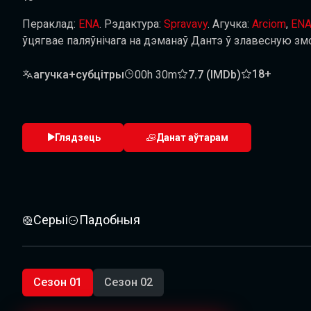
Пераклад:
ENA
. Рэдактура:
Spravavy
. Агучка:
Arciom
,
EN
ўцягвае паляўнічага на дэманаў Дантэ ў злавесную зм
18+
агучка+субцітры
00h 30m
7.7 (IMDb)
Глядзець
Данат аўтарам
Серыі
Падобныя
Сезон 01
Сезон 02