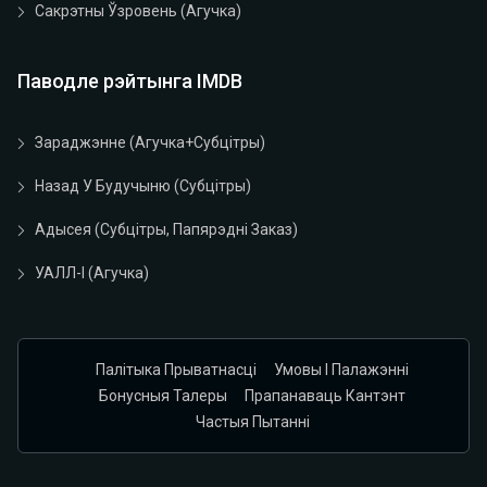
Сакрэтны Ўзровень (агучка)
Паводле рэйтынга IMDB
Зараджэнне (агучка+субцітры)
Назад У Будучыню (субцітры)
Адысея (субцітры, Папярэдні Заказ)
УАЛЛ-І (агучка)
Палітыка Прыватнасці
Умовы І Палажэнні
Бонусныя Талеры
Прапанаваць Кантэнт
Частыя Пытанні