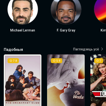
Michael Lerman
F. Gary Gray
Kim
Падобныя
Паглядзець усё
7.8
5.9
7