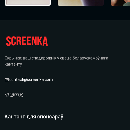
Скрынка: ваш спадарожнік у свеце беларускамоўнага
кантэнту
contact@screenka.com
Кантэнт для спонсараў