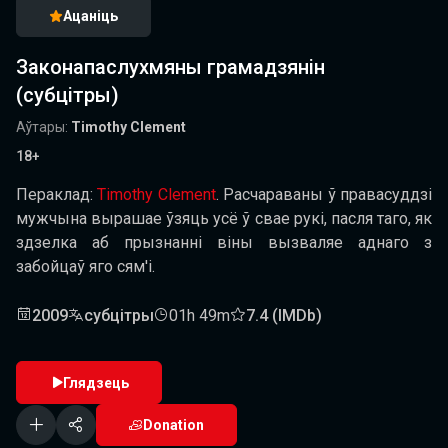
Ацаніць
Законапаслухмяны грамадзянін
(субцітры)
Аўтары:
Timothy Clement
18+
Пераклад:
Timothy Clement
. Расчараваны ў правасуддзі
мужчына вырашае ўзяць усё ў свае рукі, пасля таго, як
здзелка аб прызнанні віны вызваляе аднаго з
забойцаў яго сям'і.
2009
субцітры
01h 49m
7.4 (IMDb)
Глядзець
Donation