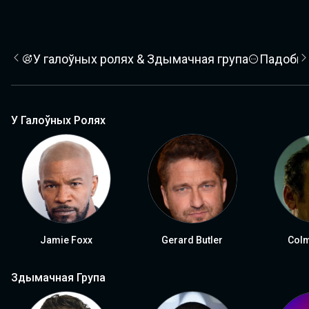
У галоўных ролях & Здымачная група
Падобн
У Галоўных Ролях
Jamie Foxx
Gerard Butler
Col
Здымачная Група