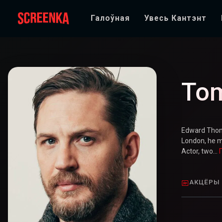
Галоўная
Увесь Кантэнт
To
Edward Thoma
London, he m
Actor, two...
АКЦЁРЫ 