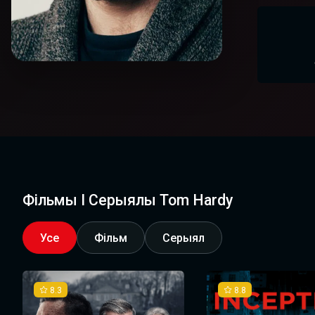
Фільмы І Серыялы Tom Hardy
Усе
Фільм
Серыял
8.3
8.8