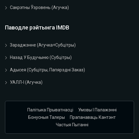
Сакрэтны Ўзровень (агучка)
Паводле рэйтынга IMDB
Зараджэнне (агучка+субцітры)
Назад У Будучыню (субцітры)
Адысея (субцітры, Папярэдні Заказ)
УАЛЛ-І (агучка)
Палітыка Прыватнасці
Умовы І Палажэнні
Бонусныя Талеры
Прапанаваць Кантэнт
Частыя Пытанні