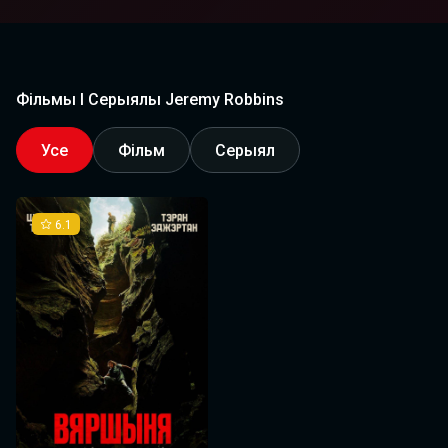
Фільмы І Серыялы Jeremy Robbins
Усе
Фільм
Серыял
6.1