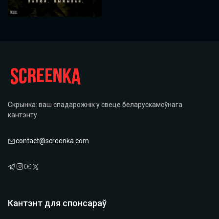
Скрынка: ваш спадарожнік у свеце беларускамоўнага
кантэнту
contact@screenka.com
Кантэнт для спонсараў